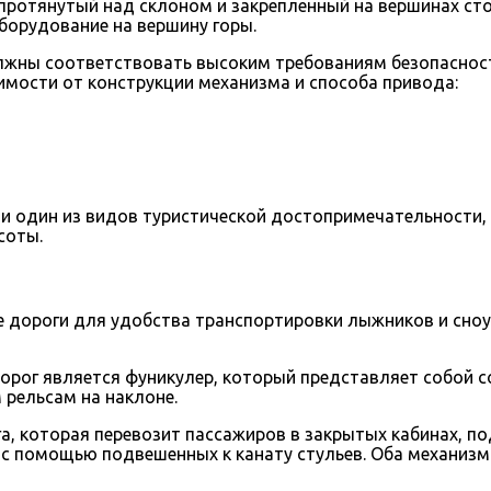
протянутый над склоном и закрепленный на вершинах сто
борудование на вершину горы.
лжны соответствовать высоким требованиям безопасност
симости от конструкции механизма и способа привода:
 и один из видов туристической достопримечательности,
соты.
е дороги для удобства транспортировки лыжников и сно
орог является фуникулер, который представляет собой 
рельсам на наклоне.
а, которая перевозит пассажиров в закрытых кабинах, п
 с помощью подвешенных к канату стульев. Оба механизм