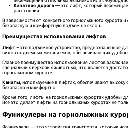
перемещения отдельных лыжников или сноубордис
Канатная дорога
— это лифт, который перемещае
расстояния.
В зависимости от конкретного горнолыжного курорта и 
безопасную и комфортную подъем на склон.
Преимущества использования лифтов
Лифт
– это подъемное устройство, предназначенное д
видов подъемных механизмов, обеспечивающих удобное
Главное преимущество использования лифтов заключает
специальных верховых животных, что является достато
горнолыжном курорте.
Канаты
, используемые в лифтах, обеспечивают высоку
безопасно и комфортно.
Кроме того, лифты на горнолыжных курортах удобны д
Все это делает лифты на горнолыжных курортах не тол
Фуникулеры на горнолыжных куро
Фуникулеры — это устройства транспорта, которые исп