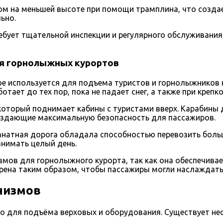
ном на меньшей высоте при помощи трамплина, что созд
ьно.
ебует тщательной инспекции и регулярного обслуживания
ля горнолыжных курортов
рое используется для подъема туристов и горнолыжников
тает до тех пор, пока не падает снег, а также при крепко
оторый поднимает кабины с туристами вверх. Карабины д
создающие максимальную безопасность для пассажиров.
натная дорога обладала способностью перевозить большо
анимать целый день.
змов для горнолыжного курорта, так как она обеспечивае
рена таким образом, чтобы пассажиры могли наслаждатьс
низмов
о для подъёма верховых и оборудования. Существует н