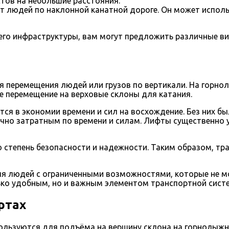
тов на небольшие расстояния.
т людей по наклонной канатной дороге. Он может испол
его инфраструктуры, вам могут предложить различные ви
ля перемещения людей или грузов по вертикали. На горн
 перемещение на верховые склоны для катания.
ся в экономии времени и сил на восхождение. Без них 
чно затратным по времени и силам. Лифты существенно 
ю степень безопасности и надежности. Таким образом, т
ля людей с ограниченными возможностями, которые не м
ько удобным, но и важным элементом транспортной сист
ртах
ользуются для подъёма на вершину склона на горнолыжны