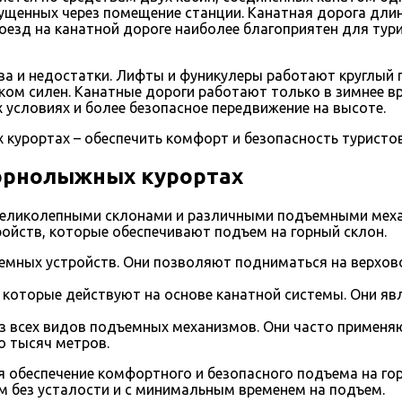
пущенных через помещение станции. Канатная дорога дли
оезд на канатной дороге наиболее благоприятен для тур
а и недостатки. Лифты и фуникулеры работают круглый г
ишком силен. Канатные дороги работают только в зимнее 
условиях и более безопасное передвижение на высоте.
курортах – обеспечить комфорт и безопасность туристов,
орнолыжных курортах
 великолепными склонами и различными подъемными мех
ойств, которые обеспечивают подъем на горный склон.
мных устройств. Они позволяют подниматься на верхово
 которые действуют на основе канатной системы. Они 
из всех видов подъемных механизмов. Они часто применя
о тысяч метров.
я обеспечение комфортного и безопасного подъема на г
 без усталости и с минимальным временем на подъем.