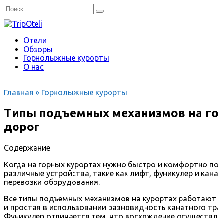
Перейти
Search
к
for:
содержанию
Отели
Обзоры
Горнолыжные курорты
О нас
Главная
»
Горнолыжные курорты
Типы подъемных механизмов на го
дорог
Содержание
Когда на горных курортах нужно быстро и комфортно по
различные устройства, такие как лифт, фуникулер и ка
перевозки оборудования.
Все типы подъемных механизмов на курортах работают н
и простая в использовании разновидность канатного тр
Фуникулер отличается тем, что восхождение осуществл