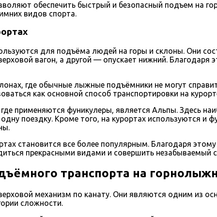
позволяют обеспечить быстрый и безопасный подъем на г
мних видов спорта.
рортах
льзуются для подъёма людей на горы и склоны. Они сост
ерховой вагон, а другой — опускает нижний. Благодаря 
лонах, где обычные лыжные подъёмники не могут справит
оваться как основной способ транспортировки на курорт
где применяются фуникулеры, является Альпы. Здесь наи
 одну поездку. Кроме того, на курортах используются и 
ны.
ртах становится все более популярным. Благодаря этом
диться прекрасными видами и совершить незабываемый с
одъёмного транспорта на горнолыж
 верховой механизм по канату. Они являются одним из 
гории сложности.