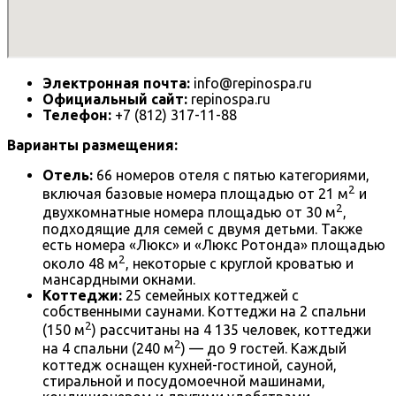
Электронная почта:
info@repinospa.ru
Официальный сайт:
repinospa.ru
Телефон:
+7 (812) 317-11-88
Варианты размещения:
Отель:
66 номеров отеля с пятью категориями,
2
включая базовые номера площадью от 21 м
и
2
двухкомнатные номера площадью от 30 м
,
подходящие для семей с двумя детьми. Также
есть номера «Люкс» и «Люкс Ротонда» площадью
2
около 48 м
, некоторые с круглой кроватью и
мансардными окнами.
Коттеджи:
25 семейных коттеджей с
собственными саунами. Коттеджи на 2 спальни
2
(150 м
) рассчитаны на 4 135 человек, коттеджи
2
на 4 спальни (240 м
) — до 9 гостей. Каждый
коттедж оснащен кухней-гостиной, сауной,
стиральной и посудомоечной машинами,