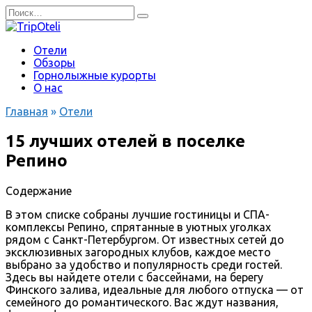
Перейти
Search
к
for:
содержанию
Отели
Обзоры
Горнолыжные курорты
О нас
Главная
»
Отели
15 лучших отелей в поселке
Репино
Содержание
В этом списке собраны лучшие гостиницы и СПА-
комплексы Репино, спрятанные в уютных уголках
рядом с Санкт-Петербургом. От известных сетей до
эксклюзивных загородных клубов, каждое место
выбрано за удобство и популярность среди гостей.
Здесь вы найдете отели с бассейнами, на берегу
Финского залива, идеальные для любого отпуска — от
семейного до романтического. Вас ждут названия,