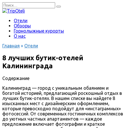
Перейти
Search
к
for:
содержанию
Отели
Обзоры
Горнолыжные курорты
О нас
Главная
»
Отели
8 лучших бутик-отелей
Калининграда
Содержание
Калининград — город с уникальным обаянием и
богатой историей, предлагающий роскошный отдых в
лучших бутик-отелях. В нашем списке вы найдете 8
изысканных мест с дизайнерским оформлением,
которые превосходно подойдут для «инстаграмных»
фотосессий. От современных гостиничных комплексов
до уютных частных апартаментов — каждое
предложение включает фотографии и краткое