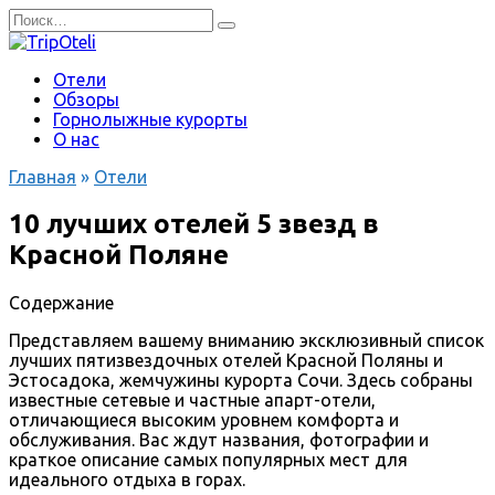
Перейти
Search
к
for:
содержанию
Отели
Обзоры
Горнолыжные курорты
О нас
Главная
»
Отели
10 лучших отелей 5 звезд в
Красной Поляне
Содержание
Представляем вашему вниманию эксклюзивный список
лучших пятизвездочных отелей Красной Поляны и
Эстосадока, жемчужины курорта Сочи. Здесь собраны
известные сетевые и частные апарт-отели,
отличающиеся высоким уровнем комфорта и
обслуживания. Вас ждут названия, фотографии и
краткое описание самых популярных мест для
идеального отдыха в горах.