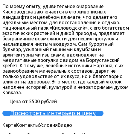
По моему опыту, удивительное очарование
Кисловодска заключается в его живописных
ландшафтах и целебном климате, что делает его
идеальным местом для восстановления и отдыха.
Национальный парк «Кисловодский», с его богатством
экзотических растений и дикой природы, предлагает
безграничные возможности для пеших прогулок и
наслаждения чистым воздухом. Сам Курортный
бульвар, усыпанный пышными клумбами и
архитектурными изысками, вдохновляет на
медитативные прогулки с видом на Боргустанский
хребет. К тому же, лечебные источники Нарзана, с их
разнообразием минеральных составов, дарят не
только удовольствие от их вкуса, но и благотворно
влияют на здоровье. Это место, где каждый уголок
наполнен историей, культурой и неповторимым духом
Кавказа.
Цена от 5500 рублей
Посмотреть интерьер и цену
Карта
Контакты
Условия
Видео