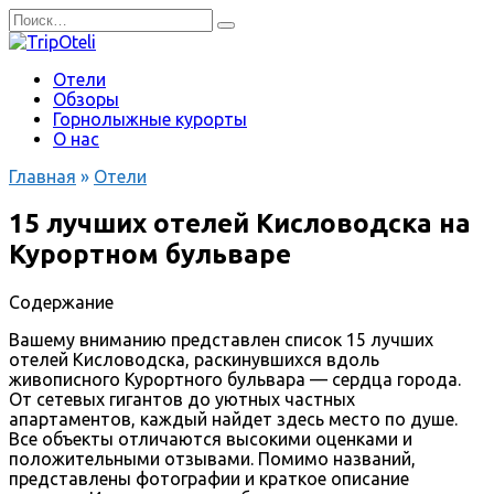
Перейти
Search
к
for:
содержанию
Отели
Обзоры
Горнолыжные курорты
О нас
Главная
»
Отели
15 лучших отелей Кисловодска на
Курортном бульваре
Содержание
Вашему вниманию представлен список 15 лучших
отелей Кисловодска, раскинувшихся вдоль
живописного Курортного бульвара — сердца города.
От сетевых гигантов до уютных частных
апартаментов, каждый найдет здесь место по душе.
Все объекты отличаются высокими оценками и
положительными отзывами. Помимо названий,
представлены фотографии и краткое описание