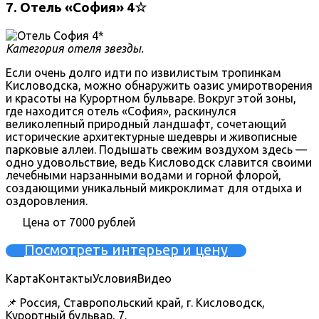
7. Отель «София» 4☆
Категория отеля звезды.
Если очень долго идти по извилистым тропинкам
Кисловодска, можно обнаружить оазис умиротворения
и красоты на Курортном бульваре. Вокруг этой зоны,
где находится отель «София», раскинулся
великолепный природный ландшафт, сочетающий
исторические архитектурные шедевры и живописные
парковые аллеи. Подышать свежим воздухом здесь —
одно удовольствие, ведь Кисловодск славится своими
лечебными нарзанными водами и горной флорой,
создающими уникальный микроклимат для отдыха и
оздоровления.
Цена от 7000 рублей
Посмотреть интерьер и цену
Карта
Контакты
Условия
Видео
📌 Россия, Ставропольский край, г. Кисловодск,
Курортный бульвар, 7.