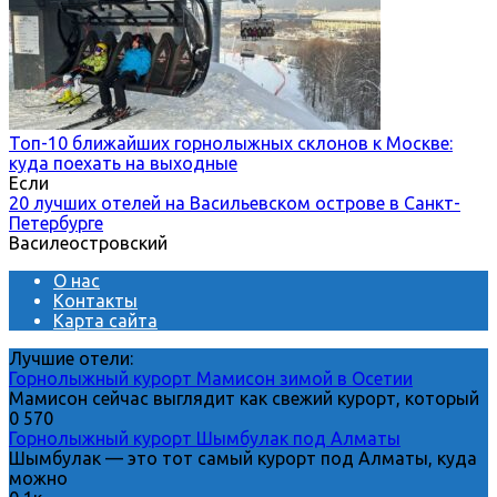
Топ-10 ближайших горнолыжных склонов к Москве:
куда поехать на выходные
Если
20 лучших отелей на Васильевском острове в Санкт-
Петербурге
Василеостровский
О нас
Контакты
Карта сайта
Лучшие отели:
Горнолыжный курорт Мамисон зимой в Осетии
Мамисон сейчас выглядит как свежий курорт, который
0
570
Горнолыжный курорт Шымбулак под Алматы
Шымбулак — это тот самый курорт под Алматы, куда
можно