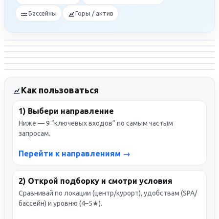
Бассейны
Горы / актив
Санкт‑Петербург:
центр, Невский, SPA.
Сочи:
центр, море, прогулки.
Красная Поляна:
бассейны, горы.
Дагестан:
Каспий и отдых у моря.
Калининград:
город + область.
Москва:
5★ и премиум‑уровень.
Как пользоваться
1) Выбери направление
Ниже — 9 “ключевых входов” по самым частым
запросам.
Перейти к направлениям →
2) Открой подборку и смотри условия
Сравнивай по локации (центр/курорт), удобствам (SPA/
бассейн) и уровню (4–5★).