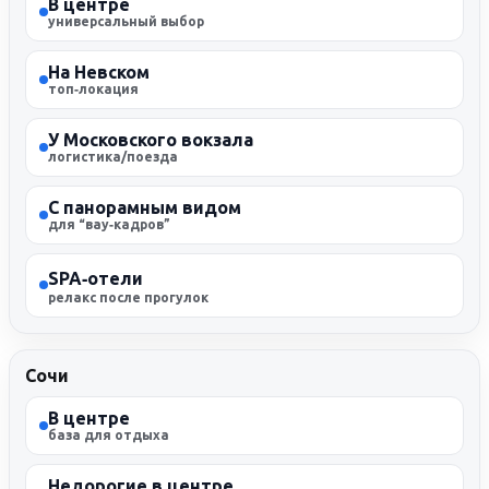
В центре
универсальный выбор
На Невском
топ‑локация
У Московского вокзала
логистика/поезда
С панорамным видом
для “вау‑кадров”
SPA‑отели
релакс после прогулок
Сочи
В центре
база для отдыха
Недорогие в центре