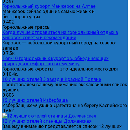
0
367
Горнолыжный курорт Манжерок на Алтае
Манжерок сейчас один из самых живых и
быстрорастущих
0
402
Горнолыжные трассы
Когда лучше отправиться на горнолыжный отдых в
Кировск: советы и рекомендации
Кировск — небольшой курортный город на северо-
западе
0
7.5к.
Топ-10 горнолыжных курортов, объединяющих
природу и комфорт по всему миру
Горнолыжные курорты — это идеальное место для
0
10.4к.
10 лучших отелей 5 звезд в Красной Поляне
Представляем вашему вниманию эксклюзивный список
лучших
0
806
15 лучших отелей Избербаша
Избербаш, жемчужина Дагестана на берегу Каспийского
0
662
12 лучших отелей станицы Должанская
Вашему вниманию представляется список 12 лучших