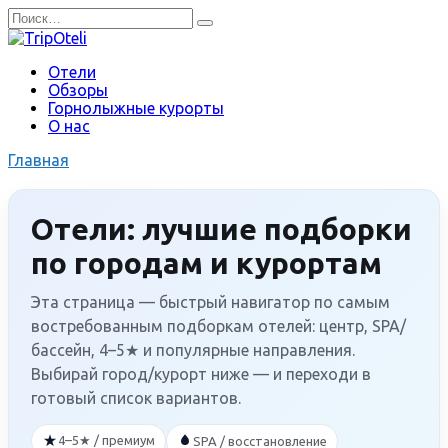
Перейти
Search
к
for:
содержанию
Отели
Обзоры
Горнолыжные курорты
О нас
Главная
Отели: лучшие подборки
по городам и курортам
Эта страница — быстрый навигатор по самым
востребованным подборкам отелей: центр, SPA/
бассейн, 4–5★ и популярные направления.
Выбирай город/курорт ниже — и переходи в
готовый список вариантов.
4–5★ / премиум
SPA / восстановление