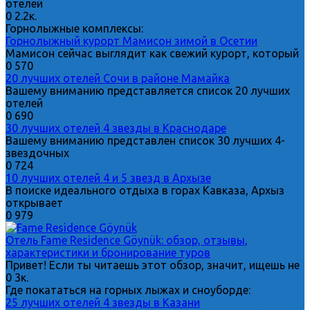
отелей
0
2.2к.
Горнолыжные комплексы:
Горнолыжный курорт Мамисон зимой в Осетии
Мамисон сейчас выглядит как свежий курорт, который
0
570
20 лучших отелей Сочи в районе Мамайка
Вашему вниманию представляется список 20 лучших
отелей
0
690
30 лучших отелей 4 звезды в Краснодаре
Вашему вниманию представлен список 30 лучших 4-
звездочных
0
724
10 лучших отелей 4 и 5 звезд в Архызе
В поиске идеального отдыха в горах Кавказа, Архыз
открывает
0
979
Отель Fame Residence Göynük: обзор, отзывы,
характеристики и бронирование туров
Привет! Если ты читаешь этот обзор, значит, ищешь не
0
3к.
Где покататься на горных лыжах и сноуборде:
25 лучших отелей 4 звезды в Казани