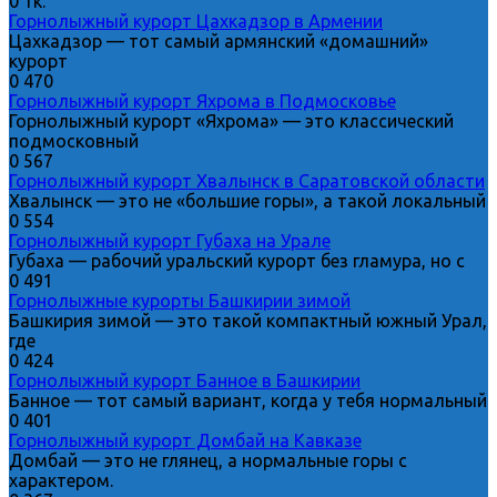
0
1к.
Горнолыжный курорт Цахкадзор в Армении
Цахкадзор — тот самый армянский «домашний»
курорт
0
470
Горнолыжный курорт Яхрома в Подмосковье
Горнолыжный курорт «Яхрома» — это классический
подмосковный
0
567
Горнолыжный курорт Хвалынск в Саратовской области
Хвалынск — это не «большие горы», а такой локальный
0
554
Горнолыжный курорт Губаха на Урале
Губаха — рабочий уральский курорт без гламура, но с
0
491
Горнолыжные курорты Башкирии зимой
Башкирия зимой — это такой компактный южный Урал,
где
0
424
Горнолыжный курорт Банное в Башкирии​
Банное — тот самый вариант, когда у тебя нормальный
0
401
Горнолыжный курорт Домбай на Кавказе
Домбай — это не глянец, а нормальные горы с
характером.