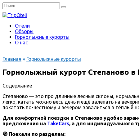
Перейти
Search
к
for:
содержанию
Отели
Обзоры
Горнолыжные курорты
О нас
Главная
»
Горнолыжные курорты
Горнолыжный курорт Степаново в
Содержание
Степаново — это про длинные лесные склоны, нормальны
легко, катать можно весь день и ещё залепать на вечер
покатать по-честному и вечером завалиться в тёплый н
Для комфортной поездки в Степаново удобно заране
предложения на
TakeCars
, а для индивидуального 
🧭 Поехали по разделам: