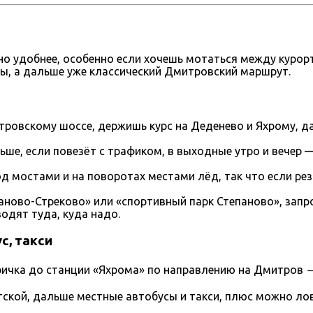
но удобнее, особенно если хочешь мотаться между курорта
вы, а дальше уже классический Дмитровский маршрут.
овскому шоссе, держишь курс на Деденево и Яхрому, да
ьше, если повезёт с трафиком, в выходные утро и вечер 
д мостами и на поворотах местами лёд, так что если рез
ново-Стреково» или «спортивный парк Степаново», запро
одят туда, куда надо.
с, такси
ричка до станции «Яхрома» по направлению на Дмитров →
ской, дальше местные автобусы и такси, плюс можно лови