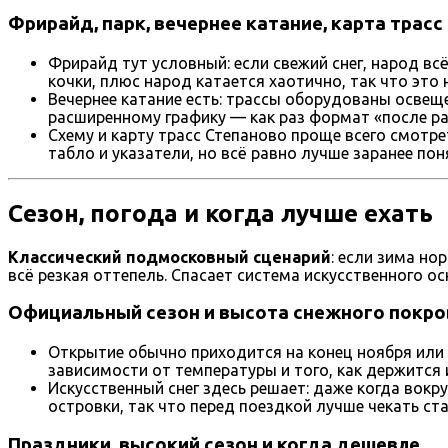
Фрирайд, парк, вечернее катание, карта трасс
Фрирайд тут условный: если свежий снег, народ вс
кочки, плюс народ катается хаотично, так что это 
Вечернее катание есть: трассы оборудованы освещ
расширенному графику — как раз формат «после ра
Схему и карту трасс Степаново проще всего смотр
табло и указатели, но всё равно лучше заранее поня
Сезон, погода и когда лучше ехать
Классический подмосковный сценарий
: если зима но
всё резкая оттепель. Спасает система искусственного ос
Официальный сезон и высота снежного покро
Открытие обычно приходится на конец ноября или 
зависимости от температуры и того, как держится 
Искусственный снег здесь решает: даже когда вокру
островки, так что перед поездкой лучше чекать ста
Праздники, высокий сезон и когда дешевле