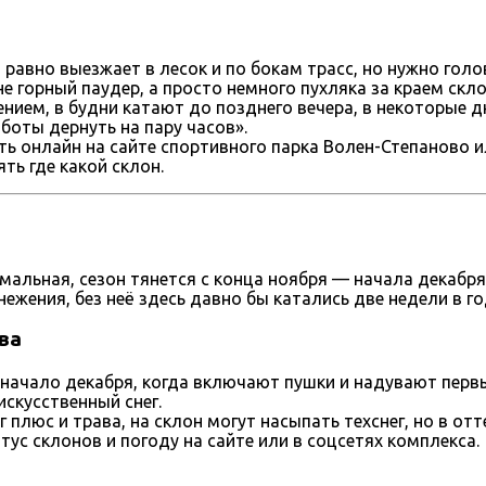
ё равно выезжает в лесок и по бокам трасс, но нужно гол
не горный паудер, а просто немного пухляка за краем скло
ением, в будни катают до позднего вечера, в некоторые 
боты дернуть на пару часов».
еть онлайн на сайте спортивного парка Волен-Степаново 
ть где какой склон.
рмальная, сезон тянется с конца ноября — начала декабря
нежения, без неё здесь давно бы катались две недели в го
ва
начало декабря, когда включают пушки и надувают первые
искусственный снег.
г плюс и трава, на склон могут насыпать техснег, но в о
тус склонов и погоду на сайте или в соцсетях комплекса.