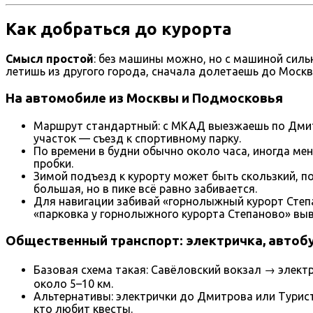
Как добраться до курорта
Смысл простой
: без машины можно, но с машиной силь
летишь из другого города, сначала долетаешь до Моск
На автомобиле из Москвы и Подмосковья
Маршрут стандартный: с МКАД выезжаешь по Дмитр
участок — съезд к спортивному парку.
По времени в будни обычно около часа, иногда мен
пробки.
Зимой подъезд к курорту может быть скользкий, по
большая, но в пике всё равно забивается.
Для навигации забивай «горнолыжный курорт Степа
«парковка у горнолыжного курорта Степаново» выв
Общественный транспорт: электричка, автобу
Базовая схема такая: Савёловский вокзал → элект
около 5–10 км.
Альтернативы: электрички до Дмитрова или Турист
кто любит квесты.