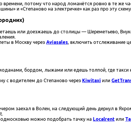
 времени, потому что народ ломанётся ровно в те же часы
ины» и «Степаново на электричке» как раз про эту схему,
городних)
олетаешь или доезжаешь до столицы — Шереметьево, Вну
вления.
леты в Москву через
Aviasales
, включить отслеживание ц
моданами, бордом, лыжами или едешь толпой, где такси н
ну с водителем до Степаново через
Kiwitaxi
или
GetTran
чером заехал в Волен, на следующий день дернул в Яхром
t.
 Подмосковью можно подобрать тачку на
Localrent
или
Ta