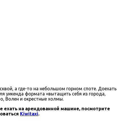
квой, а где-то на небольшом горном споте. Доехать
 Для уикенда формата «вытащить себя из города,
о, Волен и окрестные холмы.
те ехать на арендованной машине, посмотрите
зоваться
Kiwitaxi
.