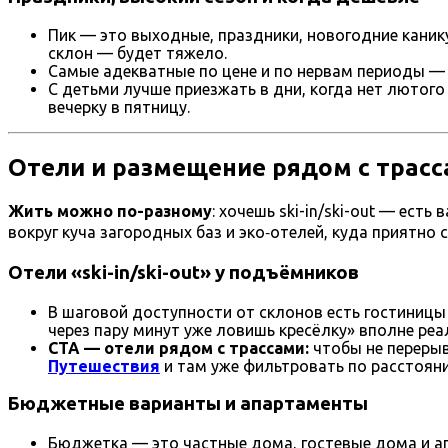
Пик — это выходные, праздники, новогодние каник
склон — будет тяжело.
Самые адекватные по цене и по нервам периоды — 
С детьми лучше приезжать в дни, когда нет лютого
вечерку в пятницу.
Отели и размещение рядом с трас
Жить можно по-разному
: хочешь ski-in/ski-out — ес
вокруг куча загородных баз и эко‑отелей, куда приятно 
Отели «ski-in/ski-out» у подъёмников
В шаговой доступности от склонов есть гостиницы
через пару минут уже ловишь кресёлку» вполне реа
CTA — отели рядом с трассами:
чтобы не перерыв
Путешествия
и там уже фильтровать по расстоян
Бюджетные варианты и апартаменты
Бюджетка — это частные дома, гостевые дома и ап