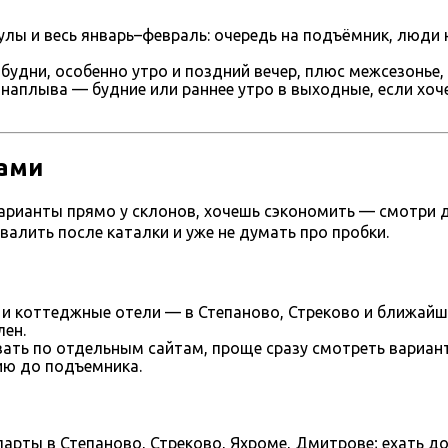
улы и весь январь–февраль: очередь на подъёмник, люди 
будни, особенно утро и поздний вечер, плюс межсезонье,
 наплыва — будние или раннее утро в выходные, если хоч
сами
ть варианты прямо у склонов, хочешь сэкономить — смотри
свалить после каталки и уже не думать про пробки.
 и коттеджные отели — в Степаново, Стреково и ближайш
лен.
ать по отдельным сайтам, проще сразу смотреть вариа
ию до подъемника.
арты в Степаново, Стреково, Яхроме, Дмитрове; ехать до