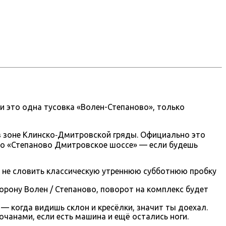
ки это одна тусовка «Волен-Степаново», только
 в зоне Клинско‑Дмитровской гряды. Официально это
то «Степаново Дмитровское шоссе» — если будешь
и не словить классическую утреннюю субботнюю пробку
орону Волен / Степаново, поворот на комплекс будет
 — когда видишь склон и кресёлки, значит ты доехал.
чанами, если есть машина и ещё остались ноги.