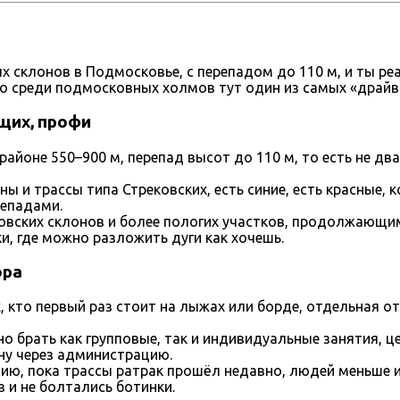
х склонов в Подмосковье, с перепадом до 110 м, и ты реа
 но среди подмосковных холмов тут один из самых «драй
щих, профи
айоне 550–900 м, перепад высот до 110 м, то есть не два
оны и трассы типа Стрековских, есть синие, есть красные
репадами.
овских склонов и более пологих участков, продолжающи
и, где можно разложить дуги как хочешь.
ора
, кто первый раз стоит на лыжах или борде, отдельная о
 брать как групповые, так и индивидуальные занятия, це
ну через администрацию.
тию, пока трассы ратрак прошёл недавно, людей меньше и
 и не болтались ботинки.