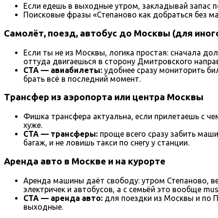
Если едешь в выходные утром, закладывай запас по
Поисковые фразы «Степаново как добраться без маш
Самолёт, поезд, автобус до Москвы (для ино
Если ты не из Москвы, логика простая: сначала д
оттуда двигаешься в сторону Дмитровского напра
CTA — авиабилеты:
удобнее сразу мониторить би
брать всё в последний момент.
Трансфер из аэропорта или центра Москвы
Фишка трансфера актуальна, если прилетаешь с че
хуже.
CTA — трансферы:
проще всего сразу забить маши
багаж, и не ловишь такси по снегу у станции.
Аренда авто в Москве и на курорте
Аренда машины даёт свободу: утром Степаново, ве
электричек и автобусов, а с семьёй это вообще mus
CTA — аренда авто:
для поездки из Москвы и по
выходные.