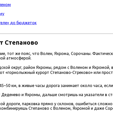
оленом
ому
угеле» до бюджеток
т Степаново
ие, тот же пояс, что Волен, Яхрома, Сорочаны. Фактичес
ной атмосферой.
дской округ, район Яхромы, рядом с Воленом и Яхромой,
ают «горнолыжный курорт Степаново-Стреково» или прос
–50 км, в живые часы дорога занимает около часа, есл
у Деденево и Яхромы, дальше смотришь на указатели в ст
ной дороги, парковка прямо у склонов, ошибиться сложно
 комбинируешь Степаново с Воленом, Яхромой и даже Соро