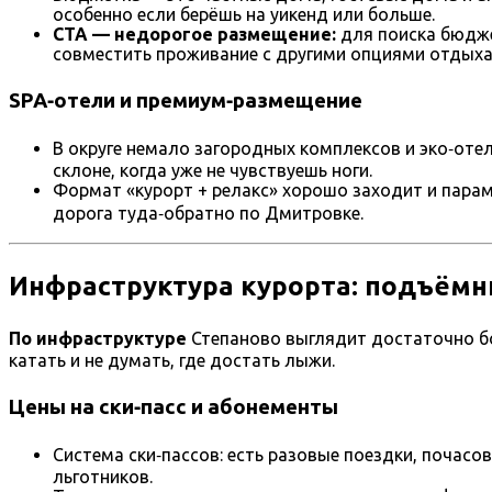
особенно если берёшь на уикенд или больше.
CTA — недорогое размещение:
для поиска бюдже
совместить проживание с другими опциями отдыха
SPA‑отели и премиум‑размещение
В округе немало загородных комплексов и эко‑отел
склоне, когда уже не чувствуешь ноги.
Формат «курорт + релакс» хорошо заходит и парам, 
дорога туда‑обратно по Дмитровке.
Инфраструктура курорта: подъёмник
По инфраструктуре
Степаново выглядит достаточно бод
катать и не думать, где достать лыжи.
Цены на ски‑пасс и абонементы
Система ски‑пассов: есть разовые поездки, почасо
льготников.