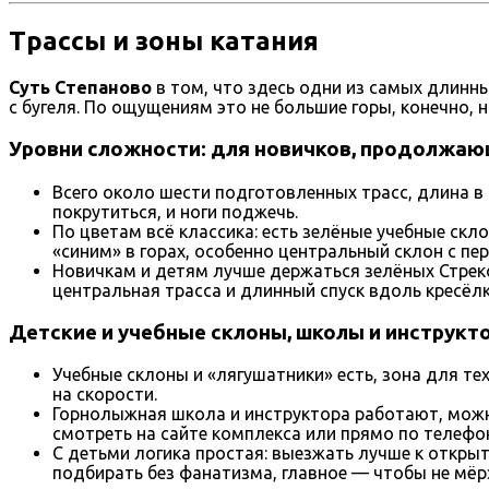
Трассы и зоны катания
Суть Степаново
в том, что здесь одни из самых длинны
с бугеля. По ощущениям это не большие горы, конечно,
Уровни сложности: для новичков, продолжаю
Всего около шести подготовленных трасс, длина в р
покрутиться, и ноги поджечь.
По цветам всё классика: есть зелёные учебные скл
«синим» в горах, особенно центральный склон с пе
Новичкам и детям лучше держаться зелёных Стрек
центральная трасса и длинный спуск вдоль кресёлк
Детские и учебные склоны, школы и инструкт
Учебные склоны и «лягушатники» есть, зона для тех
на скорости.
Горнолыжная школа и инструктора работают, можно
смотреть на сайте комплекса или прямо по телефо
С детьми логика простая: выезжать лучше к откры
подбирать без фанатизма, главное — чтобы не мёрз