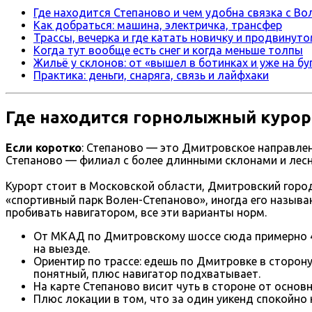
Где находится Степаново и чем удобна связка с В
Как добраться: машина, электричка, трансфер
Трассы, вечерка и где катать новичку и продвинут
Когда тут вообще есть снег и когда меньше толпы
Жильё у склонов: от «вышел в ботинках и уже на б
Практика: деньги, снаряга, связь и лайфхаки
Где находится горнолыжный курор
Если коротко
: Степаново — это Дмитровское направлен
Степаново — филиал с более длинными склонами и лес
Курорт стоит в Московской области, Дмитровский горо
«спортивный парк Волен-Степаново», иногда его назыв
пробивать навигатором, все эти варианты норм.
От МКАД по Дмитровскому шоссе сюда примерно 45
на выезде.
Ориентир по трассе: едешь по Дмитровке в сторон
понятный, плюс навигатор подхватывает.
На карте Степаново висит чуть в стороне от основ
Плюс локации в том, что за один уикенд спокойно